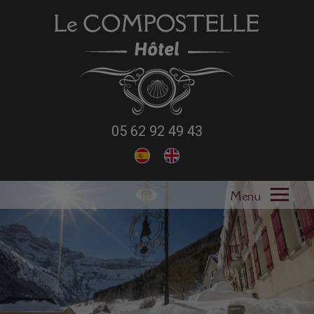
05 62 92 49 43
Ouvri
le
L'HÔTEL
menu
NOS SERVICES
NOS TARIFS