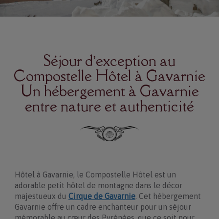
ACTIVITÉS
NOS PARTENAIRES
Séjour d’exception au
RÉSERVATION / CONTACT
Compostelle Hôtel à Gavarnie
Un hébergement à Gavarnie
entre nature et authenticité
Hôtel à Gavarnie, le Compostelle Hôtel est un
adorable petit hôtel de montagne dans le décor
majestueux du
Cirque de Gavarnie
. Cet hébergement
Gavarnie offre un cadre enchanteur pour un séjour
mémorable au cœur des Pyrénées, que ce soit pour