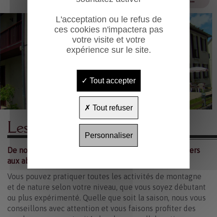
L'acceptation ou le refus de
ces cookies n'impactera pas
votre visite et votre
expérience sur le site.
Tout accepter
Tout refuser
Les activités
Personnaliser
De nombreuses activités de plein air été comme hivers
aux abords de notre hôtel.
Vous pouvez pratiquer toutes les activités de montagne
et de nature selon votre niveau, que vous soyez débutant
ou plus expérimenté. Quelle que soit la saison, nous vous
conseillons avec attention et vous faisons profiter des