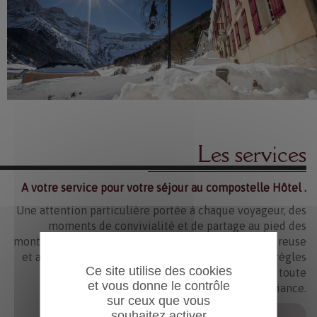
Les services
A votre service pour votre séjour au compostelle Hôtel .
Une attention particulière portée à chaque voyageur, des
moments de convivialité et de partage au pied des
montagnes pyrénéennes, dans une ambiance chaleureuse
et authentique, ainsi qu’un respect rigoureux des règles
Ce site utilise des cookies
sanitaires pour garantir un séjour serein et en toute
et vous donne le contrôle
confiance.
sur ceux que vous
souhaitez activer
En savoir plus ...