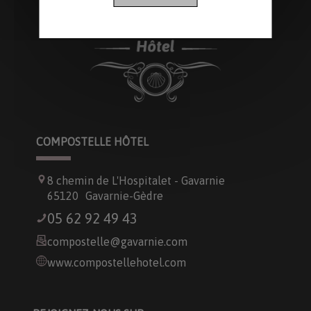
COMPOSTELLE HÔTEL
8 chemin de L'Hospitalet - Gavarnie
65120
Gavarnie-Gèdre
05 62 92 49 43
compostelle@gavarnie.com
www.compostellehotel.com