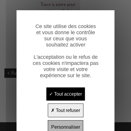
Trace à suivre pour
accéder au Refuge des
Sarradets. Passage de la
"Cascade".
Ce site utilise des cookies
et vous donne le contrôle
Pasaje a seguir para llegar al
sur ceux que vous
Sarradets.
souhaitez activer
Way to follow to reach
Sarradets Refuge.
L'acceptation ou le refus de
ces cookies n'impactera pas
votre visite et votre
< Retour
expérience sur le site.
Tout accepter
Tout refuser
Personnaliser