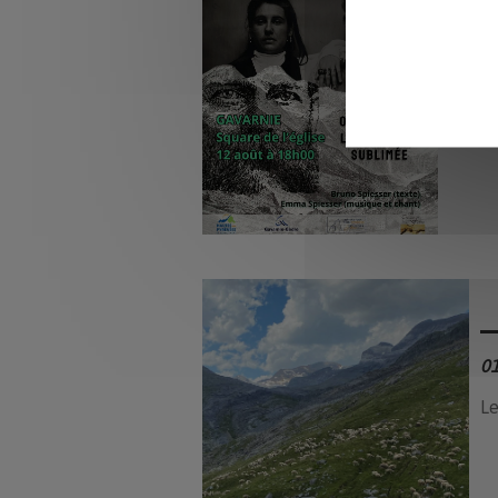
Specta
0
Le