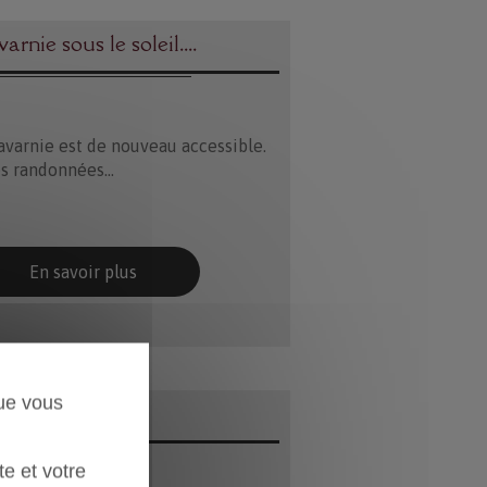
arnie sous le soleil....
avarnie est de nouveau accessible.
 randonnées...
En savoir plus
que vous
te et votre