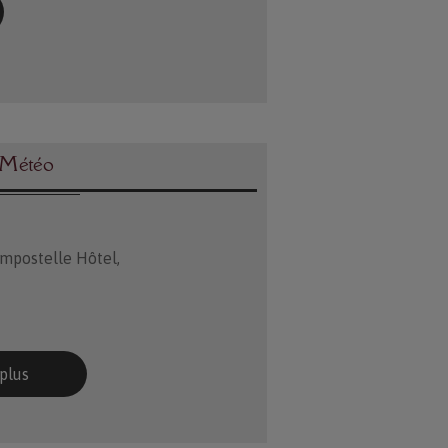
 Météo
ompostelle Hôtel,
 plus