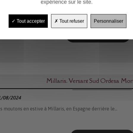
expérience sur le site.
cle Gratuit....
Tout accepter
Tout refuser
Personnaliser
En savoir plus
Millaris. Versant Sud Ordesa Mon
1/08/2024
s moutons en estive à Millaris, en Espagne derrière le...