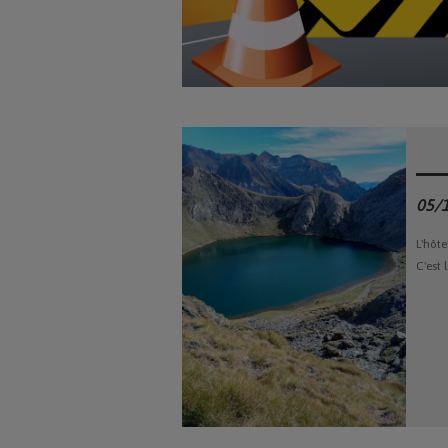
05/
L'hôt
C'est 